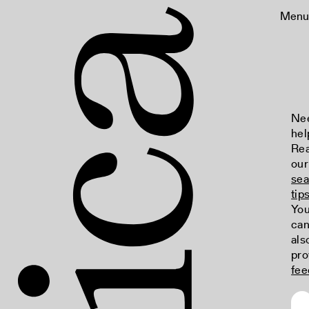
Menu
Ne
hel
Re
our
sea
tip
Yo
ca
als
pro
fee